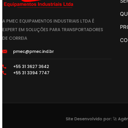
SE
QU
A PMEC EQUIPAMENTOS INDUSTRIAIS LTDA É
PR
EXPERT EM SOLUÇÕES PARA TRANSPORTADORES
DE CORREIA
CO
pmec@pmec.ind.br
+55 31 3627 3642
+55 31 3394 7747
Site Desenvolvido por: 🚀
Agên