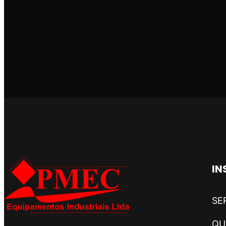
IN
SE
QU